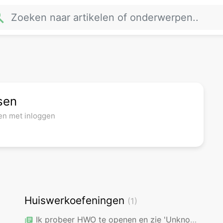
rch
sen
en met inloggen
Huiswerkoefeningen
(1)
Ik probeer HWO te openen en zie 'Unknown Therapist'. Wat moet ik doen?
library_books