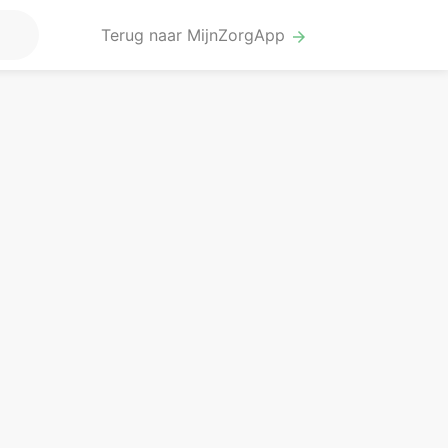
Terug naar MijnZorgApp
arrow_forward