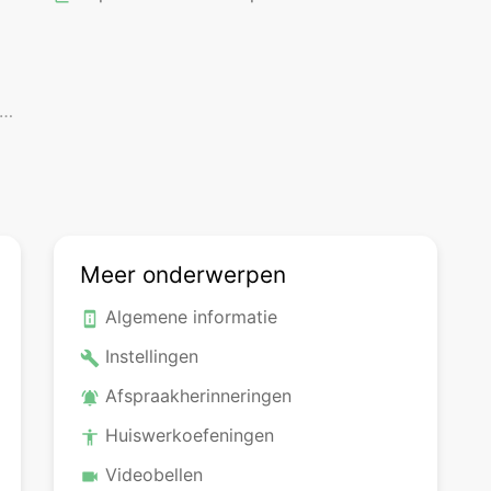
Meer onderwerpen
Algemene informatie
perm_device_information
Instellingen
build
Afspraakherinneringen
notifications_active
Huiswerkoefeningen
accessibility
Videobellen
videocam