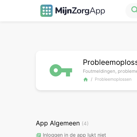
sea
Probleemoplos
vpn_key
Foutmeldingen, problem
Probleemoplossen
home
App Algemeen
(4)
Inloggen in de app lukt niet
library_books