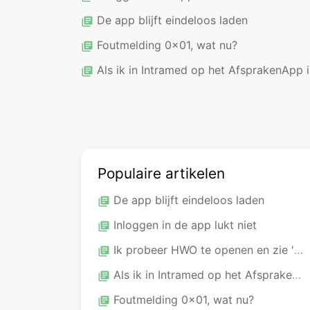
De app blijft eindeloos laden
library_books
Foutmelding 0x01, wat nu?
library_books
Als ik in Intramed op het AfsprakenApp icoon klik, krijg ik een foutmelding. Wat moet ik doen?
library_books
Populaire artikelen
De app blijft eindeloos laden
library_books
Inloggen in de app lukt niet
library_books
Ik probeer HWO te openen en zie 'Unknown Therapist'. Wat moet ik doen?
library_books
Als ik in Intramed op het AfsprakenApp icoon klik, krijg ik een foutmelding. Wat moet ik doen?
library_books
Foutmelding 0x01, wat nu?
library_books