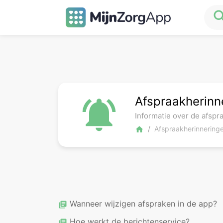
sea
Afspraakherinn
notifications_active
Informatie over de afsp
Afspraakherinnering
home
Wanneer wijzigen afspraken in de app?
library_books
Hoe werkt de berichtenservice?
library_books