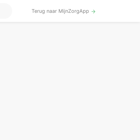
Terug naar MijnZorgApp
arrow_forward