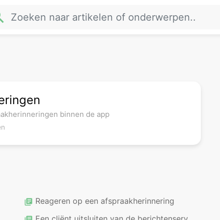
rch
eringen
raakherinneringen binnen de app
en
Reageren op een afspraakherinnering
library_books
Een cliënt uitsluiten van de berichtenservice
library_books