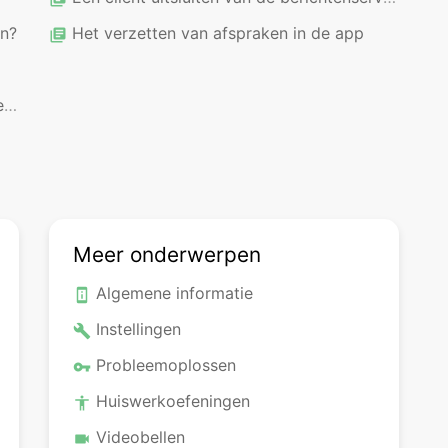
en?
Het verzetten van afspraken in de app
library_books
e
Meer onderwerpen
Algemene informatie
perm_device_information
Instellingen
build
Probleemoplossen
vpn_key
Huiswerkoefeningen
accessibility
Videobellen
videocam