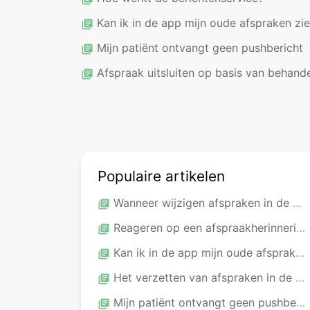
Kan ik in de app mijn oude afspraken zi
library_books
Mijn patiënt ontvangt geen pushbericht
library_books
Afspraak uitsluiten op basis van behandelcod
library_books
Populaire artikelen
Wanneer wijzigen afspraken in de app?
library_books
Reageren op een afspraakherinnering
library_books
Kan ik in de app mijn oude afspraken zien?
library_books
Het verzetten van afspraken in de app
library_books
Mijn patiënt ontvangt geen pushbericht
library_books