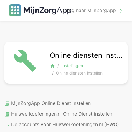
Terug naar MijnZorgApp
arrow_forward
build
Online diensten instellen
Instellingen
home
Online diensten instellen
MijnZorgApp Online Dienst instellen
library_books
Huiswerkoefeningen.nl Online Dienst instellen
library_books
De accounts voor Huiswerkoefeningen.nl (HWO) instellen
library_books