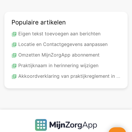
Populaire artikelen
Eigen tekst toevoegen aan berichten
library_books
Locatie en Contactgegevens aanpassen
library_books
Omzetten MijnZorgApp abonnement
library_books
Praktijknaam in herinnering wijzigen
library_books
Akkoordverklaring van praktijkreglement in app
library_books