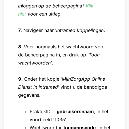
inloggen op de beheerpagina?
Klik
hier
voor een uitleg.
7.
Navigeer naar ‘
Intramed koppelingen
’.
8
. Voer nogmaals het wachtwoord voor
de beheerpagina in, en druk op '
Toon
wachtwoorden'
.
9.
Onder het kopje '
MijnZorgApp
Online
Dienst in Intramed'
vindt u de benodigde
gegevens.
PraktijkID =
gebruikersnaam
, in het
voorbeeld '1035'
Wachtwoord =
toegangscode
, in het